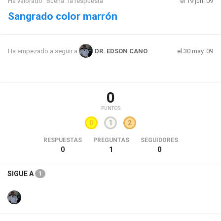
Ha valorado "Buena" la respuesta
el 19 jun. 09
Sangrado color marrón
el 30 may. 09
Ha empezado a seguir a
DR. EDSON CANO
0
PUNTOS
0
1
2
RESPUESTAS
PREGUNTAS
SEGUIDORES
0
1
0
SIGUE A
1