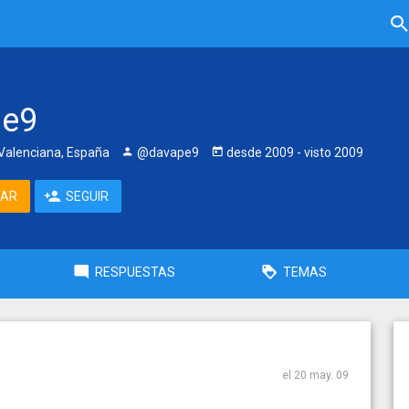
pe9
alenciana, España
@davape9
desde
2009
- visto
2009
TAR
SEGUIR
RESPUESTAS
TEMAS
el 20 may. 09