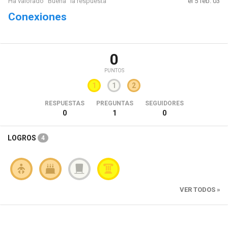
Ha valorado "Buena" la respuesta
el 5 feb. 03
Conexiones
0
PUNTOS
1
1
2
RESPUESTAS
PREGUNTAS
SEGUIDORES
0
1
0
LOGROS
4
VER TODOS »