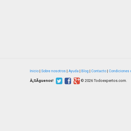
Inicio
|
Sobre nosotros
|
Ayuda
|
Blog
|
Contacto
|
Condiciones 
Â¡SÃ­guenos!
© 2026 Todoexpertos.com.
v