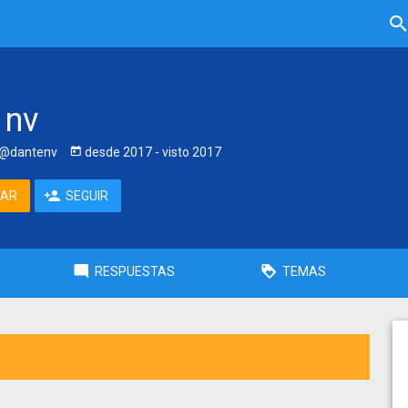
 nv
@dantenv
desde
2017
- visto
2017
TAR
SEGUIR
RESPUESTAS
TEMAS