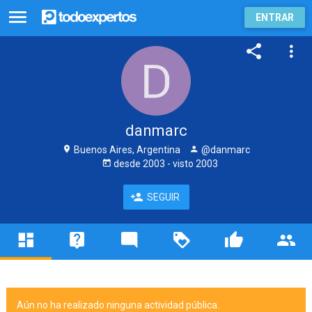
ENTRAR
danmarc
Buenos Aires, Argentina
@danmarc
desde
2003
- visto
2003
SEGUIR
Aún no ha realizado ninguna actividad pública.