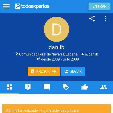
ENTRAR
danilb
Comunidad Foral de Navarra, España
@danilb
desde
2009
- visto
2009
PREGUNTAR
SEGUIR
Aún no ha realizado ninguna actividad pública.