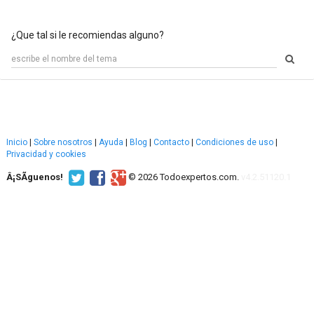
¿Que tal si le recomiendas alguno?
Inicio
|
Sobre nosotros
|
Ayuda
|
Blog
|
Contacto
|
Condiciones de uso
|
Privacidad y cookies
Â¡SÃ­guenos!
© 2026 Todoexpertos.com.
v4.2.51120.1