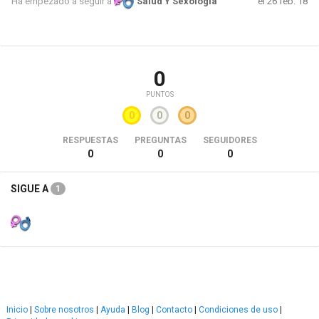
el 26 feb. 18
Ha empezado a seguir a
Salud Y Sexologia
0
PUNTOS
0
0
0
RESPUESTAS
PREGUNTAS
SEGUIDORES
0
0
0
SIGUE A
1
Inicio
|
Sobre nosotros
|
Ayuda
|
Blog
|
Contacto
|
Condiciones de uso
|