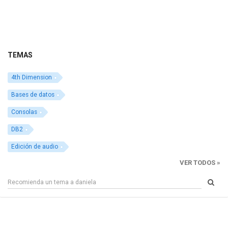
TEMAS
4th Dimension
Bases de datos
Consolas
DB2
Edición de audio
VER TODOS »