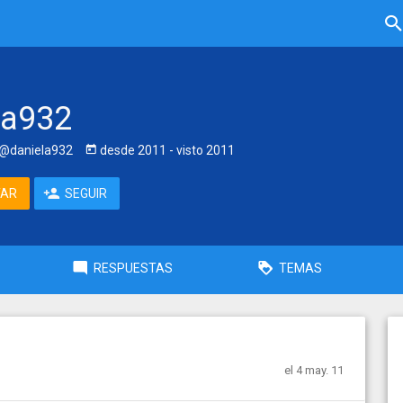
la932
@daniela932
desde
2011
- visto
2011
TAR
SEGUIR
RESPUESTAS
TEMAS
el 4 may. 11