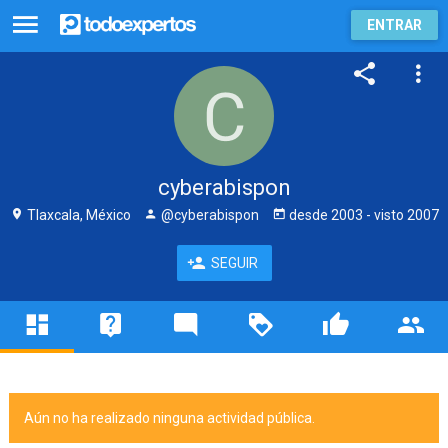
ENTRAR
cyberabispon
Tlaxcala, México
@cyberabispon
desde
2003
- visto
2007
SEGUIR
Aún no ha realizado ninguna actividad pública.