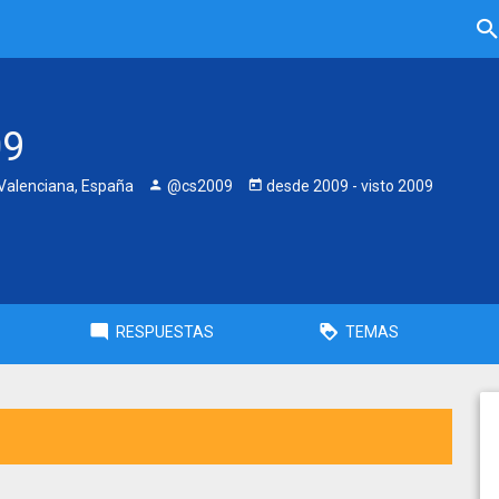
09
alenciana, España
@cs2009
desde
2009
- visto
2009
RESPUESTAS
TEMAS