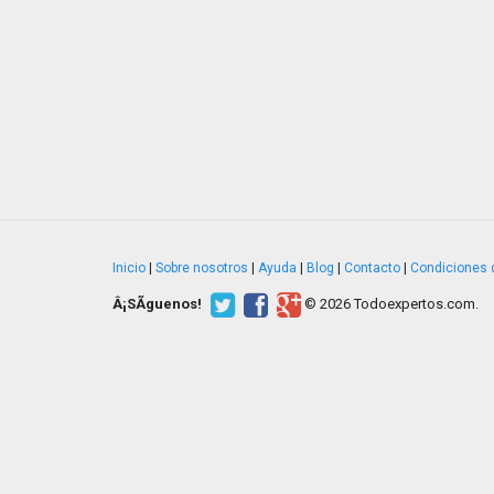
Inicio
|
Sobre nosotros
|
Ayuda
|
Blog
|
Contacto
|
Condiciones 
Â¡SÃ­guenos!
© 2026 Todoexpertos.com.
v