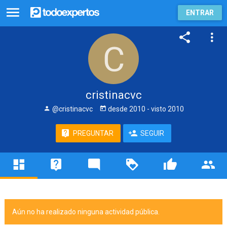
ENTRAR
cristinacvc
@cristinacvc
desde
2010
- visto
2010
PREGUNTAR
SEGUIR
Aún no ha realizado ninguna actividad pública.