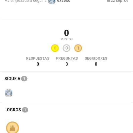
el 22 sep. 09
Ha empezado a seguir a
exseso
0
PUNTOS
0
0
1
RESPUESTAS
PREGUNTAS
SEGUIDORES
0
3
0
SIGUE A
1
LOGROS
1