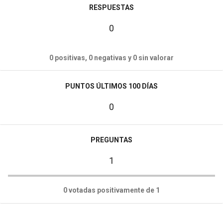
RESPUESTAS
0
0 positivas, 0 negativas y 0 sin valorar
PUNTOS ÚLTIMOS 100 DÍAS
0
PREGUNTAS
1
0 votadas positivamente de 1