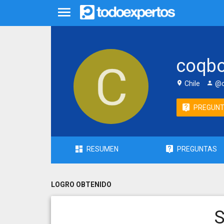
coqb
Chile
@c
PREGUN
RESUMEN
PREGUNTAS
LOGRO OBTENIDO
S