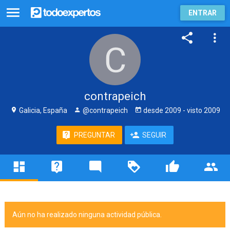
ENTRAR
contrapeich
Galicia, España
@contrapeich
desde
2009
- visto
2009
PREGUNTAR
SEGUIR
Aún no ha realizado ninguna actividad pública.