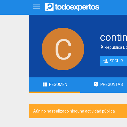
conti
República D
SEGUIR
RESUMEN
PREGUNTAS
Aún no ha realizado ninguna actividad pública.