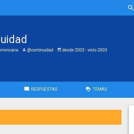
nuidad
ominicana
@continuidad
desde
2003
- visto
2003
RESPUESTAS
TEMAS