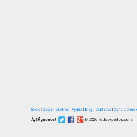
Inicio
|
Sobre nosotros
|
Ayuda
|
Blog
|
Contacto
|
Condiciones 
Â¡SÃ­guenos!
© 2026 Todoexpertos.com.
v