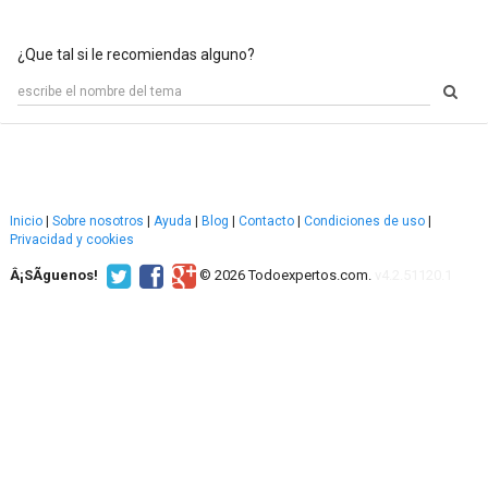
¿Que tal si le recomiendas alguno?
Inicio
|
Sobre nosotros
|
Ayuda
|
Blog
|
Contacto
|
Condiciones de uso
|
Privacidad y cookies
Â¡SÃ­guenos!
© 2026 Todoexpertos.com.
v4.2.51120.1