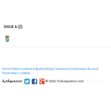
SIGUE A
1
Inicio
|
Sobre nosotros
|
Ayuda
|
Blog
|
Contacto
|
Condiciones de uso
|
Privacidad y cookies
Â¡SÃ­guenos!
© 2026 Todoexpertos.com.
v4.2.51120.1