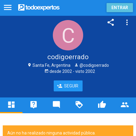
ENTRAR
codigoerrado
Santa Fe, Argentina
@codigoerrado
desde
2002
- visto
2002
SEGUIR
Aún no ha realizado ninguna actividad pública.