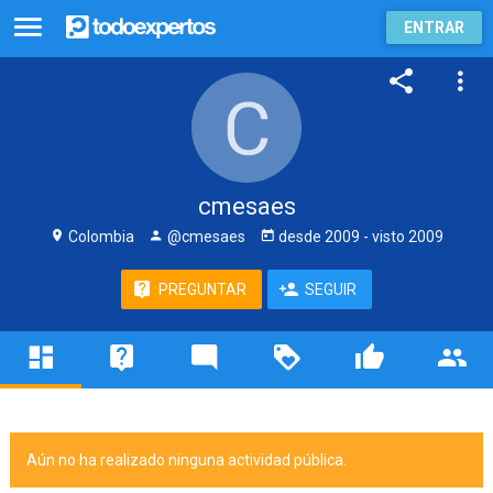
ENTRAR
cmesaes
Colombia
@cmesaes
desde
2009
- visto
2009
PREGUNTAR
SEGUIR
Aún no ha realizado ninguna actividad pública.