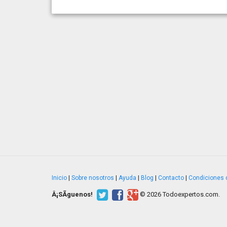
Inicio
|
Sobre nosotros
|
Ayuda
|
Blog
|
Contacto
|
Condiciones 
Â¡SÃ­guenos!
© 2026 Todoexpertos.com.
v