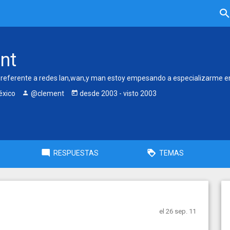
nt
 referente a redes lan,wan,y man estoy empesando a especializarme e
éxico
@clement
desde
2003
- visto
2003
RESPUESTAS
TEMAS
el 26 sep. 11