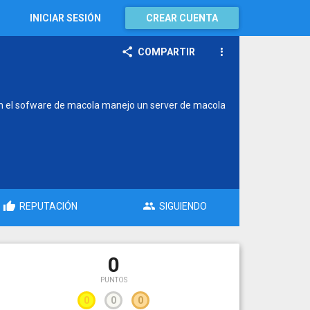
INICIAR SESIÓN
CREAR CUENTA
COMPARTIR
n el sofware de macola manejo un server de macola
REPUTACIÓN
SIGUIENDO
0
PUNTOS
0
0
0