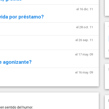
el 16 dic. 11
vida por préstamo?
el 28 oct. 11
el 26 sep. 11
el 17 may. 09
e agonizante?
el 16 may. 09
uen sentido del humor.