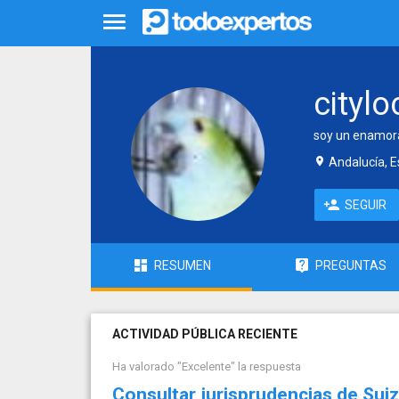
cityl
soy un enamorad
Andalucía, 
SEGUIR
RESUMEN
PREGUNTAS
ACTIVIDAD PÚBLICA RECIENTE
Ha valorado "Excelente" la respuesta
Consultar jurisprudencias de Suiz