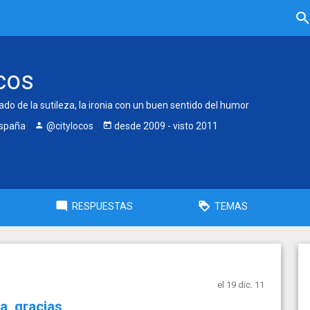
ocos
o de la sutileza, la ironia con un buen sentido del humor
España
@citylocos
desde
2009
- visto
2011
RESPUESTAS
TEMAS
el 19 dic. 11
a, gracias