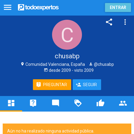
ENTRAR
chusabp
Comunidad Valenciana, España
@chusabp
desde
2009
- visto
2009
PREGUNTAR
SEGUIR
Aún no ha realizado ninguna actividad pública.