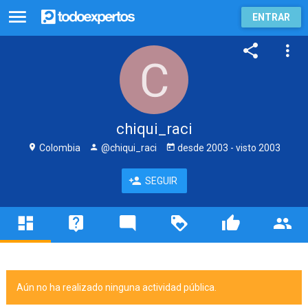
ENTRAR
chiqui_raci
Colombia
@chiqui_raci
desde
2003
- visto
2003
SEGUIR
Aún no ha realizado ninguna actividad pública.