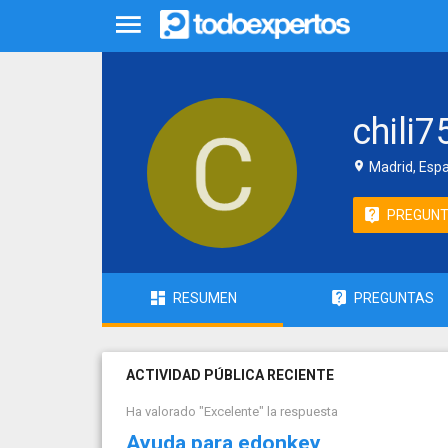
chili7
Madrid, Esp
PREGUN
RESUMEN
PREGUNTAS
ACTIVIDAD PÚBLICA RECIENTE
Ha valorado "Excelente" la respuesta
Ayuda para edonkey