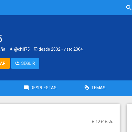
5
aña
@chili75
desde
2002
- visto
2004
TAR
SEGUIR
RESPUESTAS
TEMAS
el 10 ene. 02