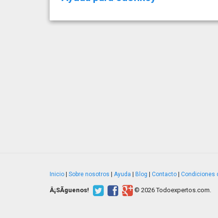
Inicio
|
Sobre nosotros
|
Ayuda
|
Blog
|
Contacto
|
Condiciones 
Â¡SÃ­guenos!
© 2026 Todoexpertos.com.
v