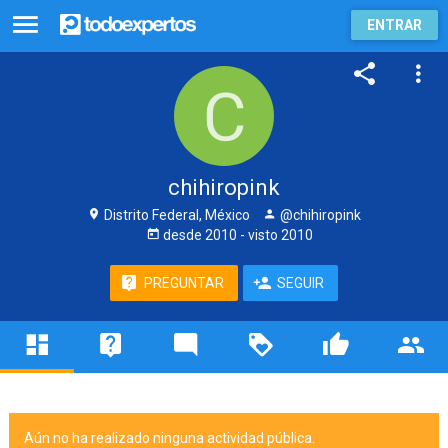
ENTRAR
chihiropink
Distrito Federal, México
@chihiropink
desde
2010
- visto
2010
PREGUNTAR
SEGUIR
Aún no ha realizado ninguna actividad pública.