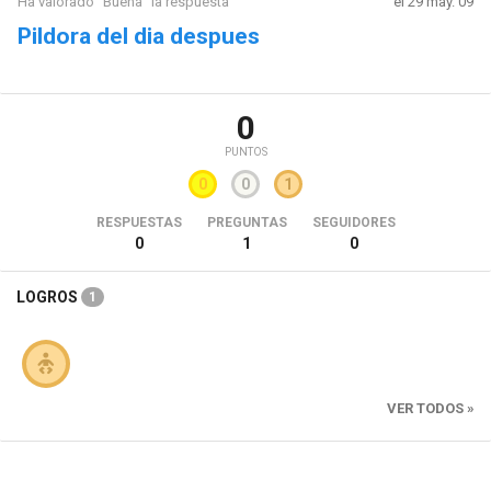
Ha valorado "Buena" la respuesta
el 29 may. 09
Pildora del dia despues
0
PUNTOS
0
0
1
RESPUESTAS
PREGUNTAS
SEGUIDORES
0
1
0
LOGROS
1
VER TODOS »