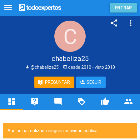
ENTRAR
chabeliza25
@chabeliza25
desde
2010
- visto
2010
PREGUNTAR
SEGUIR
Aún no ha realizado ninguna actividad pública.