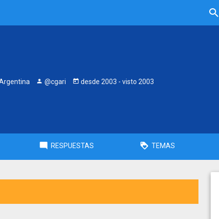
Argentina
@cgari
desde
2003
- visto
2003
RESPUESTAS
TEMAS