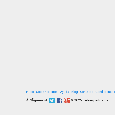
Inicio
|
Sobre nosotros
|
Ayuda
|
Blog
|
Contacto
|
Condiciones 
Â¡SÃ­guenos!
© 2026 Todoexpertos.com.
v