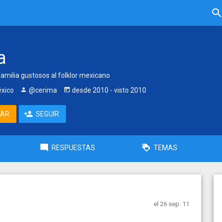
a
amilia gustosos al folklor mexicano
éxico
@cerima
desde
2010
- visto
2010
TAR
SEGUIR
RESPUESTAS
TEMAS
el 26 sep. 11