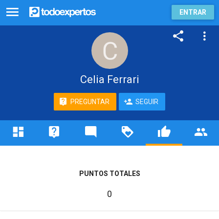
ENTRAR
Celia Ferrari
PREGUNTAR
SEGUIR
PUNTOS TOTALES
0