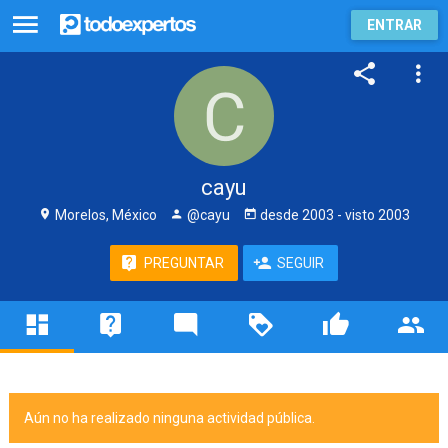
ENTRAR
cayu
Morelos, México
@cayu
desde
2003
- visto
2003
PREGUNTAR
SEGUIR
Aún no ha realizado ninguna actividad pública.