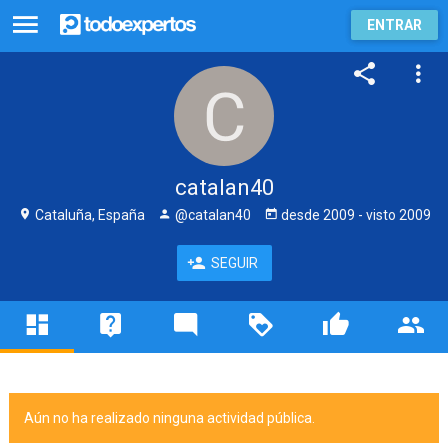
ENTRAR
catalan40
Cataluña, España
@catalan40
desde
2009
- visto
2009
SEGUIR
Aún no ha realizado ninguna actividad pública.