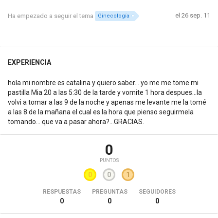
el 26 sep. 11
Ha empezado a seguir el tema
Ginecología
EXPERIENCIA
hola mi nombre es catalina y quiero saber... yo me me tome mi
pastilla Mia 20 a las 5:30 de la tarde y vomite 1 hora despues...la
volvi a tomar a las 9 de la noche y apenas me levante me la tomé
a las 8 de la mañana el cual es la hora que pienso seguirmela
tomando... que va a pasar ahora?...GRACIAS.
0
PUNTOS
0
0
1
RESPUESTAS
PREGUNTAS
SEGUIDORES
0
0
0