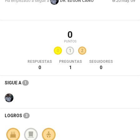
el 20 may. 09
Ha empezado a seguir a
DR. EDSON CANO
0
PUNTOS
0
1
2
RESPUESTAS
PREGUNTAS
SEGUIDORES
0
1
0
SIGUE A
1
LOGROS
3