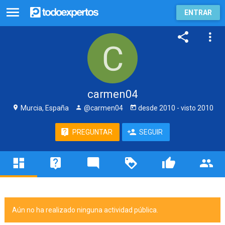
ENTRAR
carmen04
Murcia, España
@carmen04
desde
2010
- visto
2010
PREGUNTAR
SEGUIR
Aún no ha realizado ninguna actividad pública.