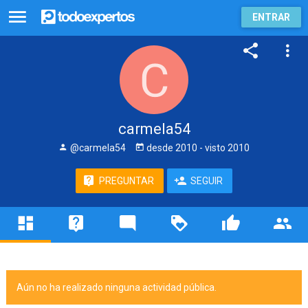
ENTRAR
carmela54
@carmela54
desde
2010
- visto
2010
PREGUNTAR
SEGUIR
Aún no ha realizado ninguna actividad pública.