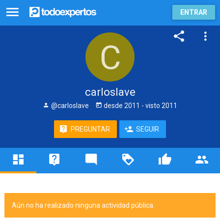
ENTRAR
carloslave
@carloslave
desde
2011
- visto
2011
PREGUNTAR
SEGUIR
Aún no ha realizado ninguna actividad pública.