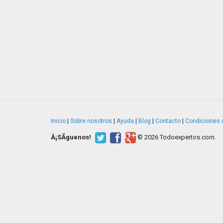
Inicio
|
Sobre nosotros
|
Ayuda
|
Blog
|
Contacto
|
Condiciones 
Â¡SÃ­guenos!
© 2026 Todoexpertos.com.
v