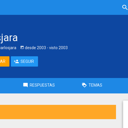
jara
arlosjara
desde
2003
- visto
2003
TAR
SEGUIR
RESPUESTAS
TEMAS