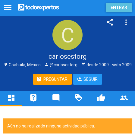
ENTRAR
carlosestorg
Coahuila, México
@carlosestorg
desde
2009
- visto
2009
PREGUNTAR
SEGUIR
Aún no ha realizado ninguna actividad pública.