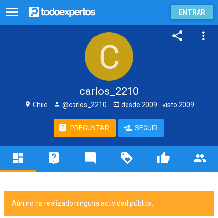
ENTRAR
carlos_2210
Chile
@carlos_2210
desde
2009
- visto
2009
PREGUNTAR
SEGUIR
Aún no ha realizado ninguna actividad pública.