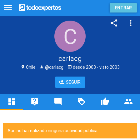
ENTRAR
carlacg
Chile
@carlacg
desde
2003
- visto
2003
SEGUIR
Aún no ha realizado ninguna actividad pública.