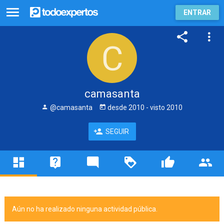
ENTRAR
camasanta
@camasanta
desde
2010
- visto
2010
SEGUIR
Aún no ha realizado ninguna actividad pública.