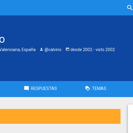
no
alenciana, España
@calvino
desde
2002
- visto
2002
RESPUESTAS
TEMAS