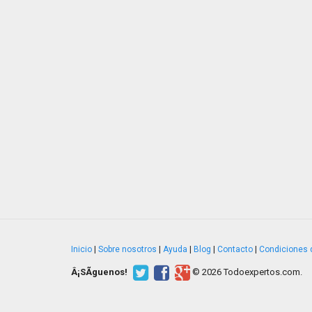
Inicio
|
Sobre nosotros
|
Ayuda
|
Blog
|
Contacto
|
Condiciones 
Â¡SÃ­guenos!
© 2026 Todoexpertos.com.
v