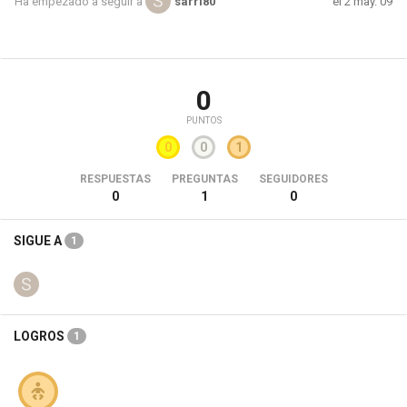
el 2 may. 09
Ha empezado a seguir a
sarri80
0
PUNTOS
0
0
1
RESPUESTAS
PREGUNTAS
SEGUIDORES
0
1
0
SIGUE A
1
LOGROS
1