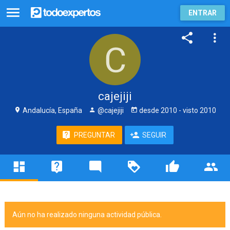
ENTRAR
cajejiji
Andalucía, España
@cajejiji
desde
2010
- visto
2010
PREGUNTAR
SEGUIR
Aún no ha realizado ninguna actividad pública.