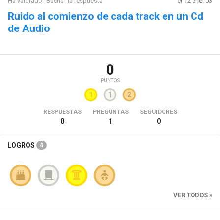
Ha valorado "Buena" la respuesta
el 12 ene. 03
Ruido al comienzo de cada track en un Cd
de Audio
0
PUNTOS
1
1
2
RESPUESTAS
PREGUNTAS
SEGUIDORES
0
1
0
LOGROS
4
VER TODOS »