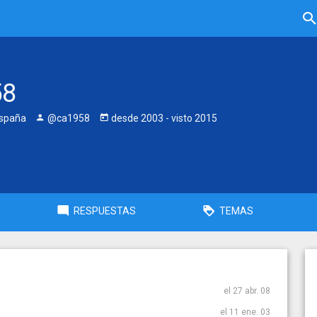
58
España
@ca1958
desde
2003
- visto
2015
RESPUESTAS
TEMAS
el 27 abr. 08
el 11 ene. 03