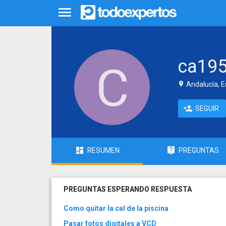
ca19
Andalucía, 
SEGUIR
RESUMEN
PREGUNTAS
PREGUNTAS ESPERANDO RESPUESTA
Como quitar la cal de la piscina
Pasar fotos digitales a VCD